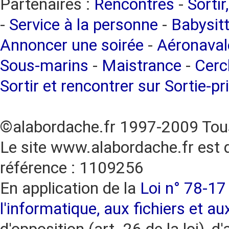
Partenaires :
Rencontres
-
Sortir
-
Service à la personne
-
Babysitt
Annoncer une soirée
-
Aéronaval
Sous-marins
-
Maistrance
-
Cercl
Sortir et rencontrer sur Sortie-pr
©alabordache.fr 1997-2009 Tous
Le site www.alabordache.fr est 
référence : 1109256
En application de la
Loi n° 78-17 
l'informatique, aux fichiers et au