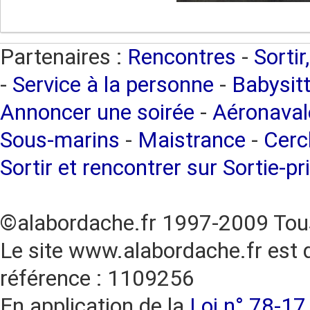
Partenaires :
Rencontres
-
Sortir
-
Service à la personne
-
Babysitt
Annoncer une soirée
-
Aéronaval
Sous-marins
-
Maistrance
-
Cercl
Sortir et rencontrer sur Sortie-pr
©alabordache.fr 1997-2009 Tous
Le site www.alabordache.fr est 
référence : 1109256
En application de la
Loi n° 78-17 