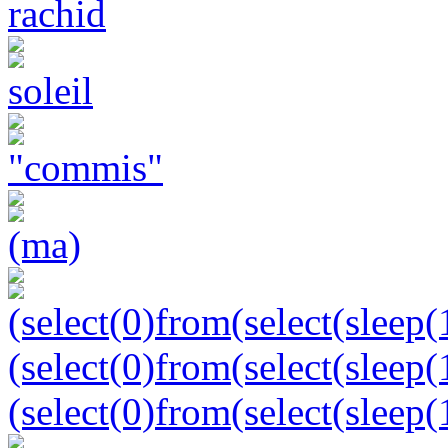
rachid
soleil
"commis"
(ma)
(select(0)from(select(sleep(
(select(0)from(select(sleep(1
(select(0)from(select(sleep(