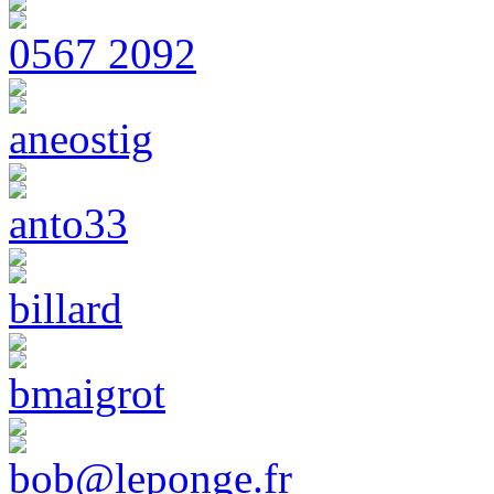
0567 2092
aneostig
anto33
billard
bmaigrot
bob@leponge.fr