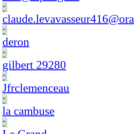
claude.levavasseur416@ora
deron
gilbert 29280
Jfrclemenceau
la cambuse
Le Grand