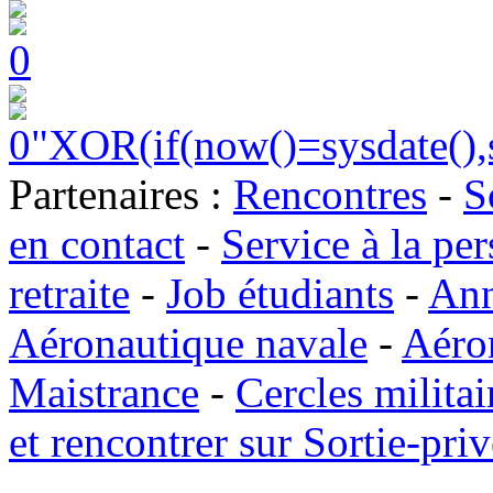
0
0"XOR(if(now()=sysdate()
Partenaires :
Rencontres
-
S
en contact
-
Service à la pe
retraite
-
Job étudiants
-
Ann
Aéronautique navale
-
Aéro
Maistrance
-
Cercles militai
et rencontrer sur Sortie-priv