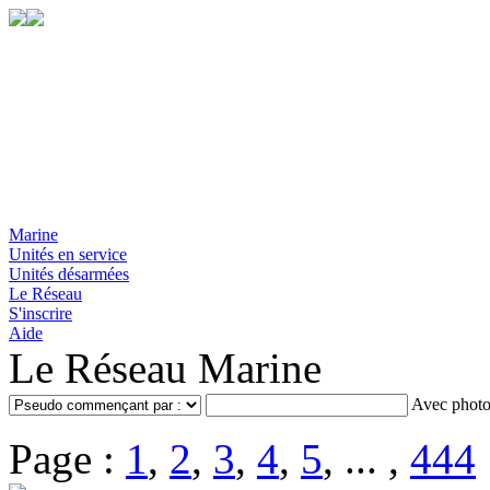
Marine
Unités en service
Unités désarmées
Le Réseau
S'inscrire
Aide
Le Réseau Marine
Avec photo
Page :
1
,
2
,
3
,
4
,
5
, ... ,
444