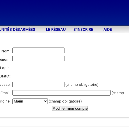
UNITÉS DÉSARMÉES
LE RÉSEAU
S'INSCRIRE
AIDE
Nom :
rénom :
Login :
Statut :
passe :
(champ obligatoire)
Email :
(champ
obligatoire)
rigine :
(champ obligatoire)