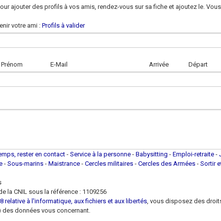
ur ajouter des profils à vos amis, rendez-vous sur sa fiche et ajoutez le. Vou
nir votre ami :
Profils à valider
Prénom
E-Mail
Arrivée
Départ
temps, rester en contact
-
Service à la personne
-
Babysitting
-
Emploi-retraite
-
ue
-
Sous-marins
-
Maistrance
-
Cercles militaires
-
Cercles des Armées
-
Sortir 
s
e la CNIL sous la référence : 1109256
 relative à l'informatique, aux fichiers et aux libertés
, vous disposez des droits 
 loi) des données vous concernant.