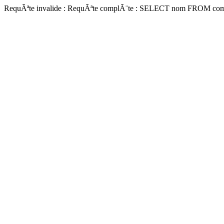
RequÃªte invalide : RequÃªte complÃ¨te : SELECT nom FROM co