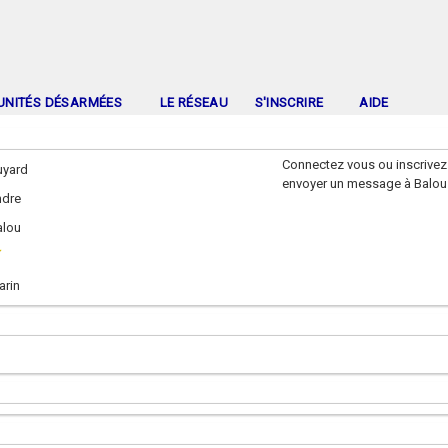
UNITÉS DÉSARMÉES
LE RÉSEAU
S'INSCRIRE
AIDE
Connectez vous ou inscrivez
uyard
envoyer un message à Balou
ndre
alou
arin