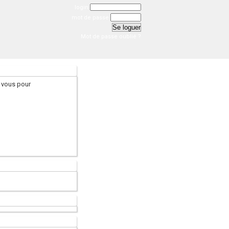
login
mot de passe
Mot de passe oublié ?
 vous pour