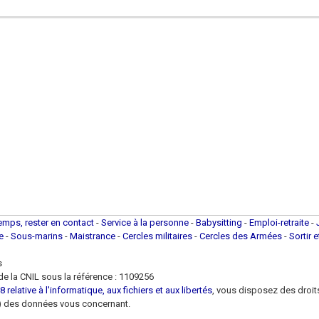
temps, rester en contact
-
Service à la personne
-
Babysitting
-
Emploi-retraite
-
ue
-
Sous-marins
-
Maistrance
-
Cercles militaires
-
Cercles des Armées
-
Sortir 
s
e la CNIL sous la référence : 1109256
 relative à l'informatique, aux fichiers et aux libertés
, vous disposez des droits 
 loi) des données vous concernant.