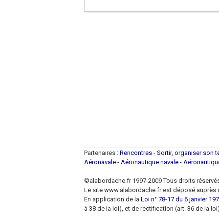
Partenaires :
Rencontres
-
Sortir, organiser son 
Aéronavale
-
Aéronautique navale
-
Aéronautiq
©alabordache.fr 1997-2009 Tous droits réservé
Le site www.alabordache.fr est déposé auprès d
En application de la
Loi n° 78-17 du 6 janvier 1978
à 38 de la loi), et de rectification (art. 36 de la