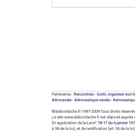
Partenaires :
Rencontres
-
Sortir, organiser son 
Aéronavale
-
Aéronautique navale
-
Aéronautiq
©alabordache.fr 1997-2009 Tous droits réservé
Le site www.alabordache.fr est déposé auprès d
En application de la
Loi n° 78-17 du 6 janvier 1978
à 38 de la loi), et de rectification (art. 36 de la