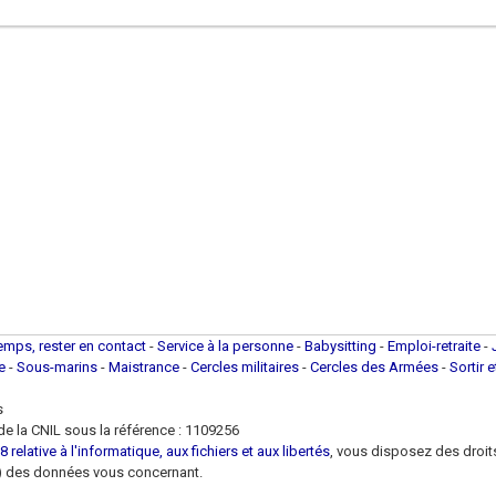
temps, rester en contact
-
Service à la personne
-
Babysitting
-
Emploi-retraite
-
ue
-
Sous-marins
-
Maistrance
-
Cercles militaires
-
Cercles des Armées
-
Sortir 
s
e la CNIL sous la référence : 1109256
 relative à l'informatique, aux fichiers et aux libertés
, vous disposez des droits 
 loi) des données vous concernant.