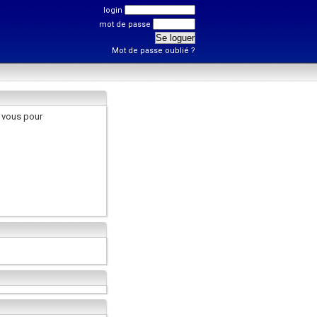
login
mot de passe
Mot de passe oublié ?
 vous pour