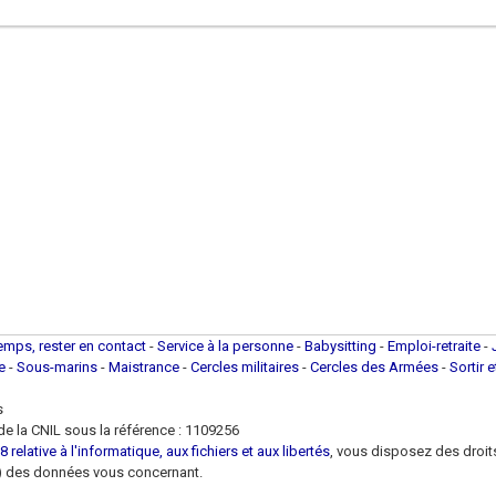
temps, rester en contact
-
Service à la personne
-
Babysitting
-
Emploi-retraite
-
ue
-
Sous-marins
-
Maistrance
-
Cercles militaires
-
Cercles des Armées
-
Sortir 
s
e la CNIL sous la référence : 1109256
 relative à l'informatique, aux fichiers et aux libertés
, vous disposez des droits 
 loi) des données vous concernant.