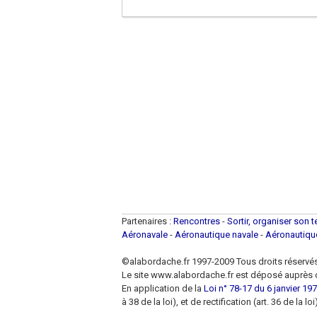
Partenaires :
Rencontres
-
Sortir, organiser son 
Aéronavale
-
Aéronautique navale
-
Aéronautiq
©alabordache.fr 1997-2009 Tous droits réservé
Le site www.alabordache.fr est déposé auprès d
En application de la
Loi n° 78-17 du 6 janvier 1978
à 38 de la loi), et de rectification (art. 36 de la