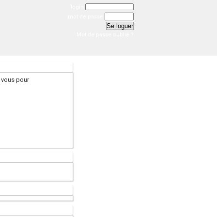
login
mot de passe
Mot de passe oublié ?
 vous pour