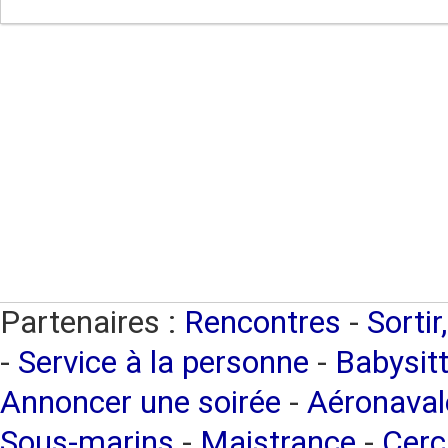
Partenaires :
Rencontres
-
Sortir
-
Service à la personne
-
Babysitt
Annoncer une soirée
-
Aéronaval
Sous-marins
-
Maistrance
-
Cerc