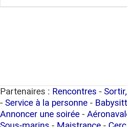
Partenaires :
Rencontres
-
Sortir
-
Service à la personne
-
Babysitt
Annoncer une soirée
-
Aéronaval
Sous-marins
-
Maistrance
-
Cerc