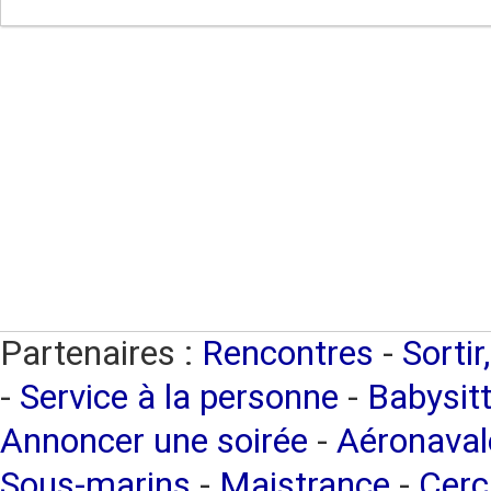
Partenaires :
Rencontres
-
Sortir
-
Service à la personne
-
Babysitt
Annoncer une soirée
-
Aéronaval
Sous-marins
-
Maistrance
-
Cerc