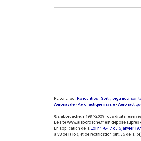
Partenaires :
Rencontres
-
Sortir, organiser son 
Aéronavale
-
Aéronautique navale
-
Aéronautiq
©alabordache.fr 1997-2009 Tous droits réservé
Le site www.alabordache.fr est déposé auprès d
En application de la
Loi n° 78-17 du 6 janvier 1978
à 38 de la loi), et de rectification (art. 36 de la