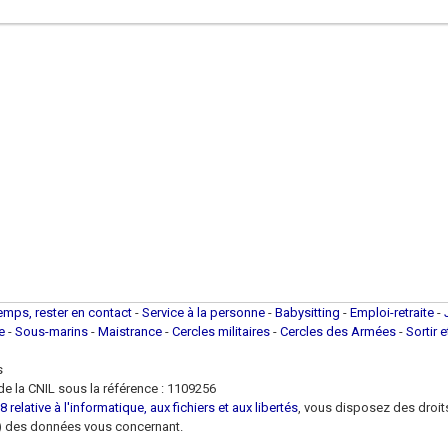
temps, rester en contact
-
Service à la personne
-
Babysitting
-
Emploi-retraite
-
ue
-
Sous-marins
-
Maistrance
-
Cercles militaires
-
Cercles des Armées
-
Sortir 
s
e la CNIL sous la référence : 1109256
 relative à l'informatique, aux fichiers et aux libertés
, vous disposez des droits 
 loi) des données vous concernant.