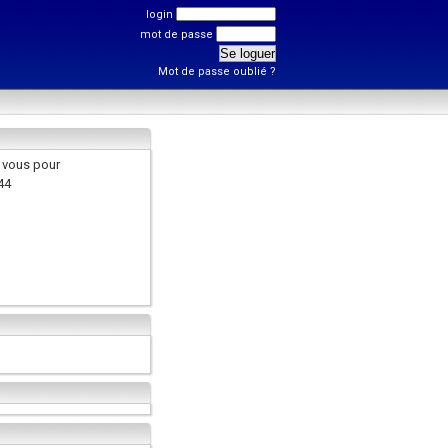
login
mot de passe
Mot de passe oublié ?
 vous pour
44