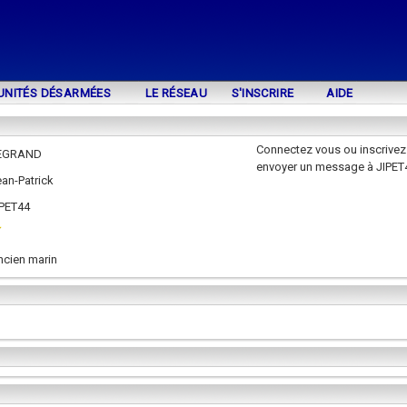
UNITÉS DÉSARMÉES
LE RÉSEAU
S'INSCRIRE
AIDE
Connectez vous ou inscrivez
EGRAND
envoyer un message à JIPET
an-Patrick
IPET44
ncien marin