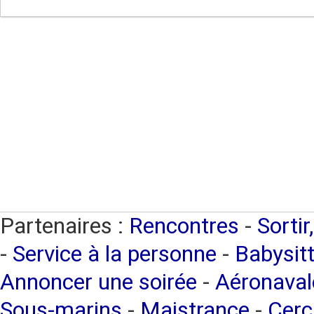
Partenaires :
Rencontres
-
Sortir
-
Service à la personne
-
Babysitt
Annoncer une soirée
-
Aéronaval
Sous-marins
-
Maistrance
-
Cerc