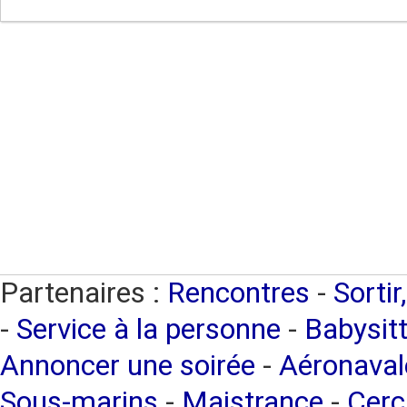
Partenaires :
Rencontres
-
Sortir
-
Service à la personne
-
Babysitt
Annoncer une soirée
-
Aéronaval
Sous-marins
-
Maistrance
-
Cerc