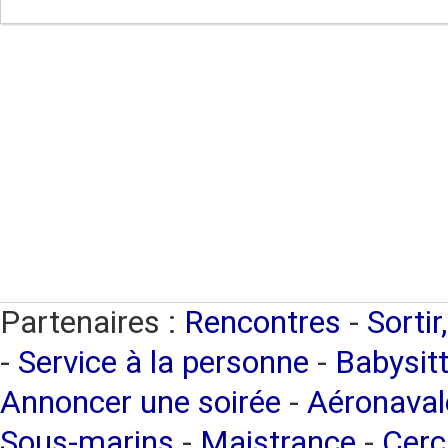
Partenaires :
Rencontres
-
Sortir
-
Service à la personne
-
Babysitt
Annoncer une soirée
-
Aéronaval
Sous-marins
-
Maistrance
-
Cerc