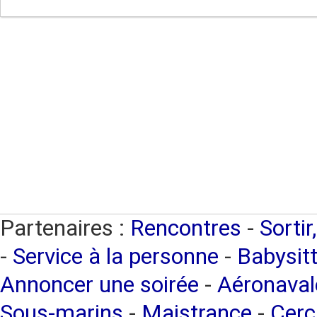
Partenaires :
Rencontres
-
Sortir
-
Service à la personne
-
Babysitt
Annoncer une soirée
-
Aéronaval
Sous-marins
-
Maistrance
-
Cerc