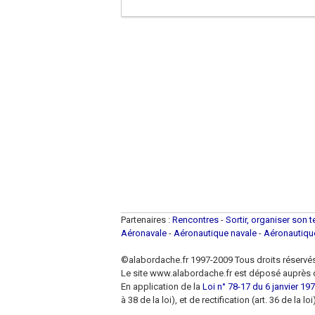
Partenaires :
Rencontres
-
Sortir, organiser son 
Aéronavale
-
Aéronautique navale
-
Aéronautiq
©alabordache.fr 1997-2009 Tous droits réservé
Le site www.alabordache.fr est déposé auprès d
En application de la
Loi n° 78-17 du 6 janvier 1978
à 38 de la loi), et de rectification (art. 36 de la