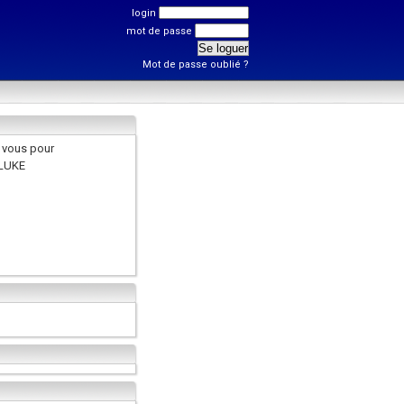
login
mot de passe
Mot de passe oublié ?
 vous pour
YLUKE