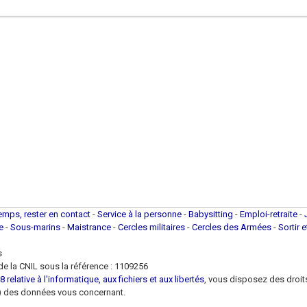
temps, rester en contact
-
Service à la personne
-
Babysitting
-
Emploi-retraite
-
ue
-
Sous-marins
-
Maistrance
-
Cercles militaires
-
Cercles des Armées
-
Sortir 
s
e la CNIL sous la référence : 1109256
 relative à l'informatique, aux fichiers et aux libertés
, vous disposez des droits 
 loi) des données vous concernant.