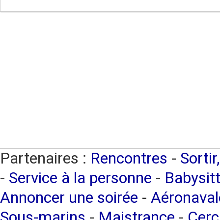
Partenaires :
Rencontres
-
Sortir
-
Service à la personne
-
Babysitt
Annoncer une soirée
-
Aéronaval
Sous-marins
-
Maistrance
-
Cerc