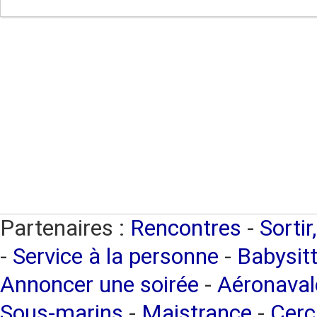
Partenaires :
Rencontres
-
Sortir
-
Service à la personne
-
Babysitt
Annoncer une soirée
-
Aéronaval
Sous-marins
-
Maistrance
-
Cerc