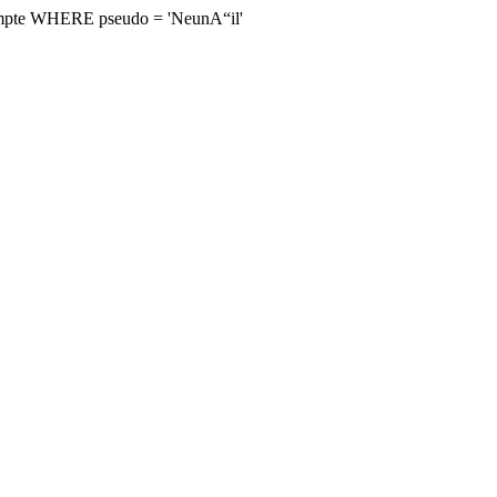
mpte WHERE pseudo = 'NeunA“il'