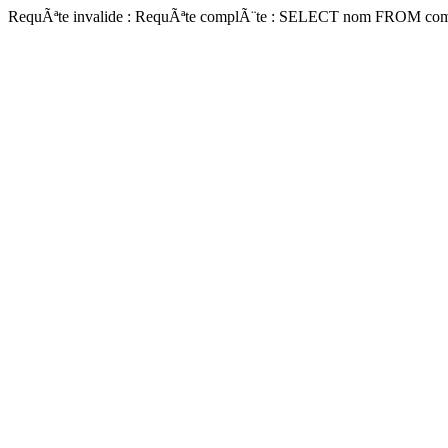
RequÃªte invalide : RequÃªte complÃ¨te : SELECT nom FROM co