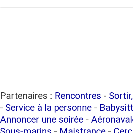
Partenaires :
Rencontres
-
Sortir
-
Service à la personne
-
Babysitt
Annoncer une soirée
-
Aéronaval
Sous-marins
-
Maistrance
-
Cerc