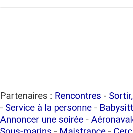
Partenaires :
Rencontres
-
Sortir
-
Service à la personne
-
Babysitt
Annoncer une soirée
-
Aéronaval
Sous-marins
-
Maistrance
-
Cerc