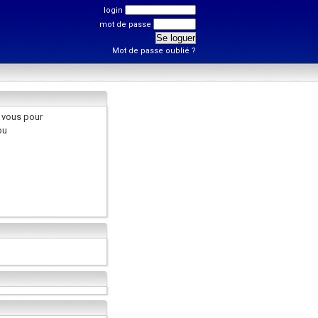
login
mot de passe
Mot de passe oublié ?
 vous pour
ou