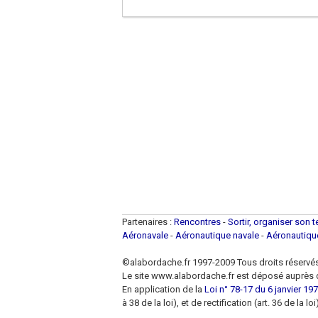
Partenaires :
Rencontres
-
Sortir, organiser son 
Aéronavale
-
Aéronautique navale
-
Aéronautiq
©alabordache.fr 1997-2009 Tous droits réservé
Le site www.alabordache.fr est déposé auprès d
En application de la
Loi n° 78-17 du 6 janvier 1978
à 38 de la loi), et de rectification (art. 36 de la