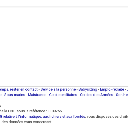
temps, rester en contact
-
Service à la personne
-
Babysitting
-
Emploi-retraite
-
ue
-
Sous-marins
-
Maistrance
-
Cercles militaires
-
Cercles des Armées
-
Sortir 
s
e la CNIL sous la référence : 1109256
 relative à l'informatique, aux fichiers et aux libertés
, vous disposez des droits 
 loi) des données vous concernant.