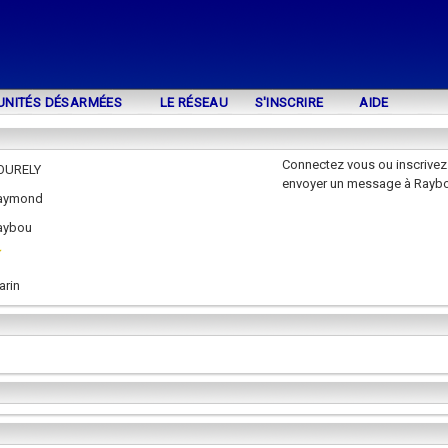
UNITÉS DÉSARMÉES
LE RÉSEAU
S'INSCRIRE
AIDE
Connectez vous ou inscrivez
OURELY
envoyer un message à Rayb
aymond
aybou
arin