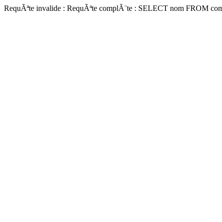
RequÃªte invalide : RequÃªte complÃ¨te : SELECT nom FROM 