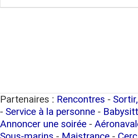
Partenaires :
Rencontres
-
Sortir
-
Service à la personne
-
Babysitt
Annoncer une soirée
-
Aéronaval
Sous-marins
-
Maistrance
-
Cerc