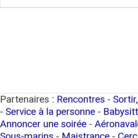
Partenaires :
Rencontres
-
Sortir
-
Service à la personne
-
Babysitt
Annoncer une soirée
-
Aéronaval
Sous-marins
-
Maistrance
-
Cerc