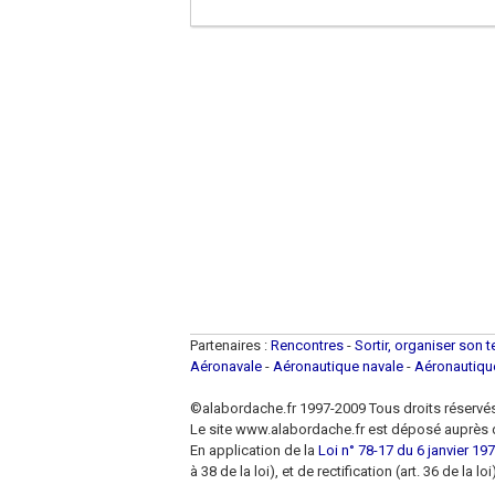
Partenaires :
Rencontres
-
Sortir, organiser son 
Aéronavale
-
Aéronautique navale
-
Aéronautiq
©alabordache.fr 1997-2009 Tous droits réservé
Le site www.alabordache.fr est déposé auprès d
En application de la
Loi n° 78-17 du 6 janvier 1978
à 38 de la loi), et de rectification (art. 36 de la