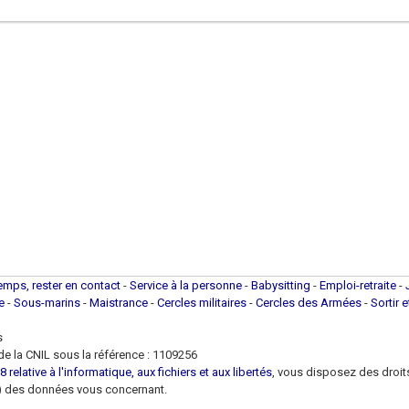
temps, rester en contact
-
Service à la personne
-
Babysitting
-
Emploi-retraite
-
ue
-
Sous-marins
-
Maistrance
-
Cercles militaires
-
Cercles des Armées
-
Sortir 
s
e la CNIL sous la référence : 1109256
 relative à l'informatique, aux fichiers et aux libertés
, vous disposez des droits 
 loi) des données vous concernant.