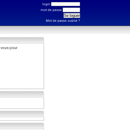
login
mot de passe
Mot de passe oublié ?
 vous pour