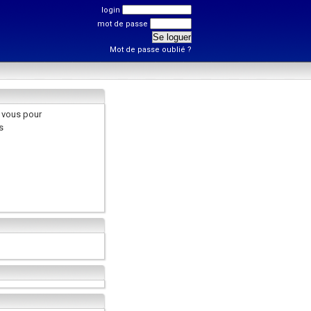
login
mot de passe
Mot de passe oublié ?
 vous pour
s