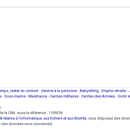
temps, rester en contact
-
Service à la personne
-
Babysitting
-
Emploi-retraite
-
ue
-
Sous-marins
-
Maistrance
-
Cercles militaires
-
Cercles des Armées
-
Sortir 
s
e la CNIL sous la référence : 1109256
 relative à l'informatique, aux fichiers et aux libertés
, vous disposez des droits 
 loi) des données vous concernant.