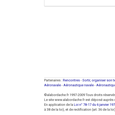
Partenaires :
Rencontres
-
Sortir, organiser son 
Aéronavale
-
Aéronautique navale
-
Aéronautiq
©alabordache.fr 1997-2009 Tous droits réservé
Le site www.alabordache.fr est déposé auprès d
En application de la
Loi n° 78-17 du 6 janvier 1978
à 38 de la loi), et de rectification (art. 36 de la