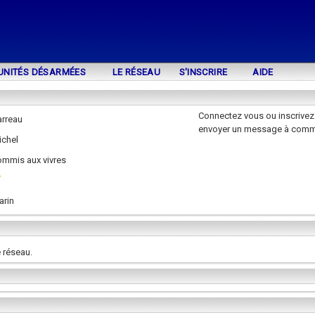
UNITÉS DÉSARMÉES
LE RÉSEAU
S'INSCRIRE
AIDE
Connectez vous ou inscrivez
arreau
envoyer un message à comm
ichel
ommis aux vivres
arin
 réseau.