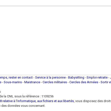
temps, rester en contact
-
Service à la personne
-
Babysitting
-
Emploi-retraite
-
ue
-
Sous-marins
-
Maistrance
-
Cercles militaires
-
Cercles des Armées
-
Sortir 
s
e la CNIL sous la référence : 1109256
 relative à l'informatique, aux fichiers et aux libertés
, vous disposez des droits 
 loi) des données vous concernant.