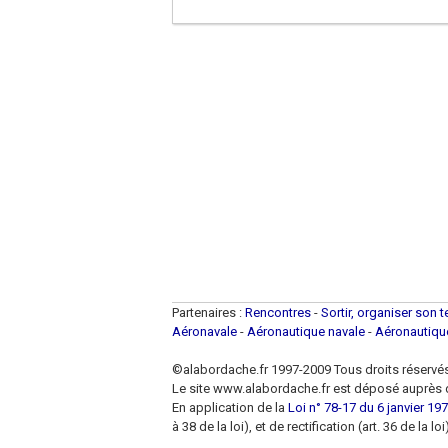
Partenaires :
Rencontres
-
Sortir, organiser son 
Aéronavale
-
Aéronautique navale
-
Aéronautiq
©alabordache.fr 1997-2009 Tous droits réservé
Le site www.alabordache.fr est déposé auprès d
En application de la
Loi n° 78-17 du 6 janvier 1978
à 38 de la loi), et de rectification (art. 36 de la