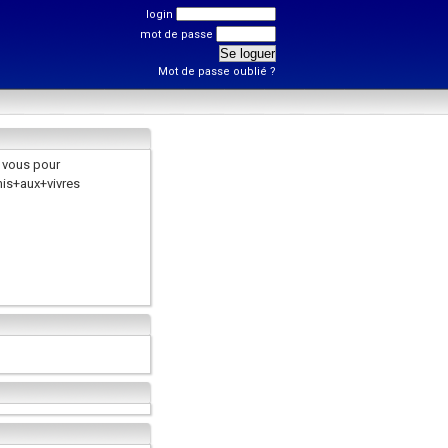
login
mot de passe
Mot de passe oublié ?
 vous pour
is+aux+vivres