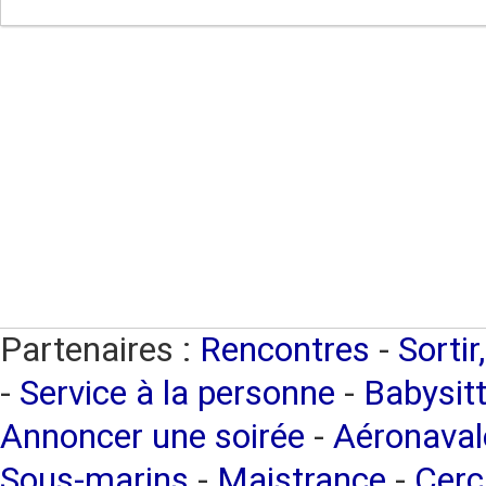
Partenaires :
Rencontres
-
Sortir
-
Service à la personne
-
Babysitt
Annoncer une soirée
-
Aéronaval
Sous-marins
-
Maistrance
-
Cerc