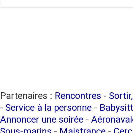
Partenaires :
Rencontres
-
Sortir
-
Service à la personne
-
Babysitt
Annoncer une soirée
-
Aéronaval
Sous-marins
-
Maistrance
-
Cerc