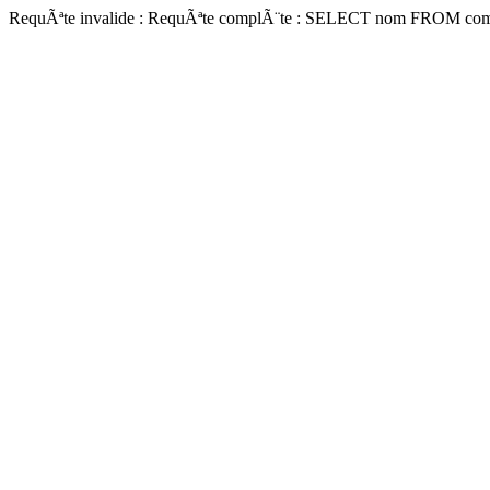
RequÃªte invalide : RequÃªte complÃ¨te : SELECT nom FROM com