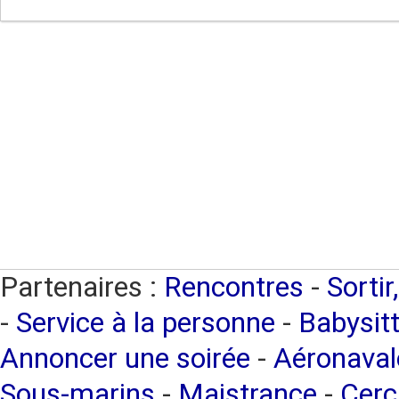
Partenaires :
Rencontres
-
Sortir
-
Service à la personne
-
Babysitt
Annoncer une soirée
-
Aéronaval
Sous-marins
-
Maistrance
-
Cerc