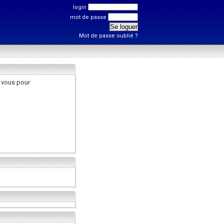
login
mot de passe
Mot de passe oublié ?
 vous pour