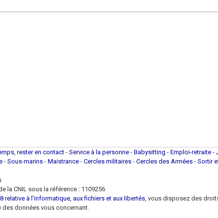
temps, rester en contact
-
Service à la personne
-
Babysitting
-
Emploi-retraite
-
ue
-
Sous-marins
-
Maistrance
-
Cercles militaires
-
Cercles des Armées
-
Sortir 
s
e la CNIL sous la référence : 1109256
 relative à l'informatique, aux fichiers et aux libertés
, vous disposez des droits 
 loi) des données vous concernant.