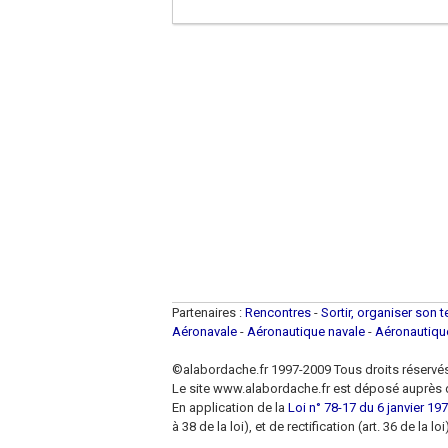
Partenaires :
Rencontres
-
Sortir, organiser son 
Aéronavale
-
Aéronautique navale
-
Aéronautiq
©alabordache.fr 1997-2009 Tous droits réservé
Le site www.alabordache.fr est déposé auprès d
En application de la
Loi n° 78-17 du 6 janvier 1978
à 38 de la loi), et de rectification (art. 36 de la