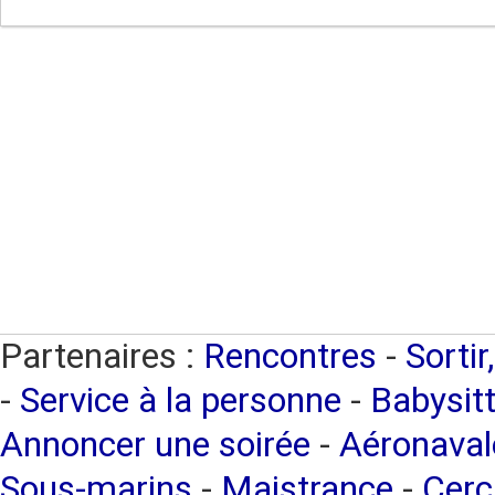
Partenaires :
Rencontres
-
Sortir
-
Service à la personne
-
Babysitt
Annoncer une soirée
-
Aéronaval
Sous-marins
-
Maistrance
-
Cerc