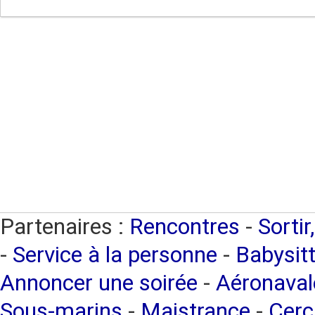
Partenaires :
Rencontres
-
Sortir
-
Service à la personne
-
Babysitt
Annoncer une soirée
-
Aéronaval
Sous-marins
-
Maistrance
-
Cerc