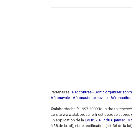
Partenaires :
Rencontres
-
Sortir, organiser son 
Aéronavale
-
Aéronautique navale
-
Aéronautiq
©alabordache.fr 1997-2009 Tous droits réservé
Le site www.alabordache.fr est déposé auprès d
En application de la
Loi n° 78-17 du 6 janvier 1978
à 38 de la loi), et de rectification (art. 36 de la