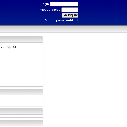
login
mot de passe
Mot de passe oublié ?
 vous pour