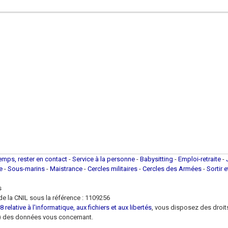
temps, rester en contact
-
Service à la personne
-
Babysitting
-
Emploi-retraite
-
ue
-
Sous-marins
-
Maistrance
-
Cercles militaires
-
Cercles des Armées
-
Sortir 
s
e la CNIL sous la référence : 1109256
 relative à l'informatique, aux fichiers et aux libertés
, vous disposez des droits 
 loi) des données vous concernant.