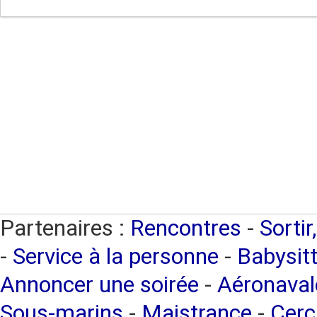
Partenaires :
Rencontres
-
Sortir
-
Service à la personne
-
Babysitt
Annoncer une soirée
-
Aéronaval
Sous-marins
-
Maistrance
-
Cerc