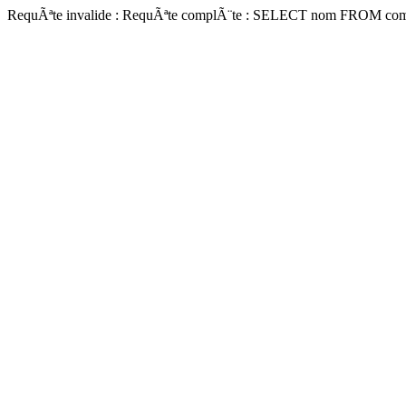
RequÃªte invalide : RequÃªte complÃ¨te : SELECT nom FROM 