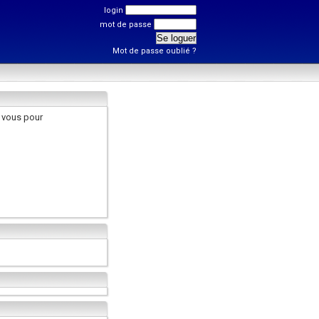
login
mot de passe
Mot de passe oublié ?
 vous pour