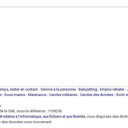
temps, rester en contact
-
Service à la personne
-
Babysitting
-
Emploi-retraite
-
ue
-
Sous-marins
-
Maistrance
-
Cercles militaires
-
Cercles des Armées
-
Sortir 
s
e la CNIL sous la référence : 1109256
 relative à l'informatique, aux fichiers et aux libertés
, vous disposez des droits 
 loi) des données vous concernant.