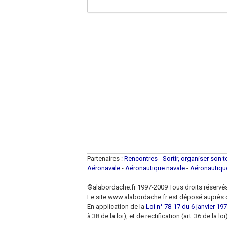
Partenaires :
Rencontres
-
Sortir, organiser son 
Aéronavale
-
Aéronautique navale
-
Aéronautiq
©alabordache.fr 1997-2009 Tous droits réservé
Le site www.alabordache.fr est déposé auprès d
En application de la
Loi n° 78-17 du 6 janvier 1978
à 38 de la loi), et de rectification (art. 36 de la