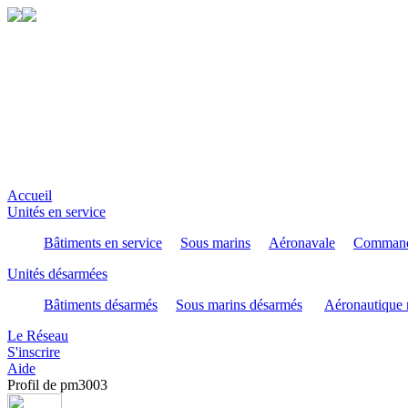
Accueil
Unités en service
Bâtiments en service
Sous marins
Aéronavale
Command
Unités désarmées
Bâtiments désarmés
Sous marins désarmés
Aéronautique 
Le Réseau
S'inscrire
Aide
Profil de pm3003