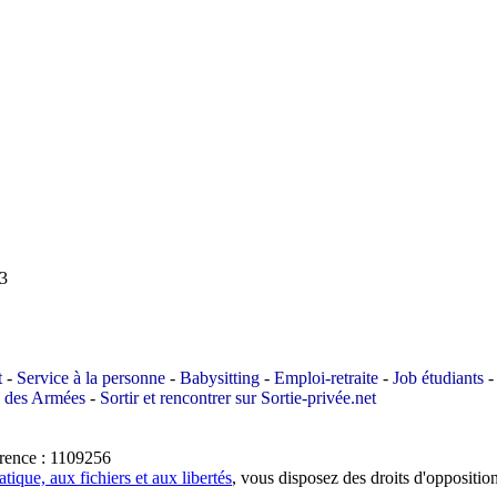
03
t
-
Service à la personne
-
Babysitting
-
Emploi-retraite
-
Job étudiants
-
s des Armées
-
Sortir et rencontrer sur Sortie-privée.net
érence : 1109256
tique, aux fichiers et aux libertés
, vous disposez des droits d'opposition (