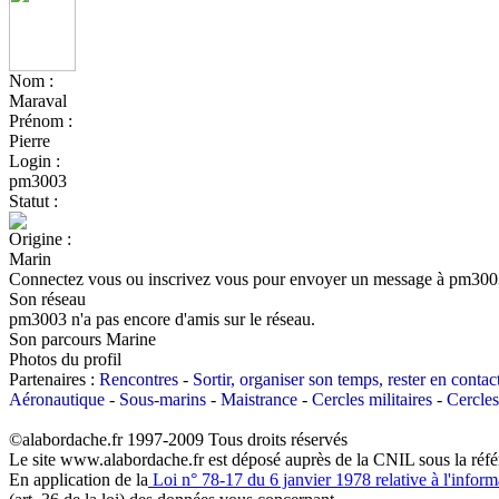
Nom :
Maraval
Prénom :
Pierre
Login :
pm3003
Statut :
Origine :
Marin
Connectez vous ou inscrivez vous pour envoyer un message à pm30
Son réseau
pm3003 n'a pas encore d'amis sur le réseau.
Son parcours Marine
Photos du profil
Partenaires :
Rencontres
-
Sortir, organiser son temps, rester en contac
Aéronautique
-
Sous-marins
-
Maistrance
-
Cercles militaires
-
Cercle
©alabordache.fr 1997-2009 Tous droits réservés
Le site www.alabordache.fr est déposé auprès de la CNIL sous la réf
En application de la
Loi n° 78-17 du 6 janvier 1978 relative à l'informa