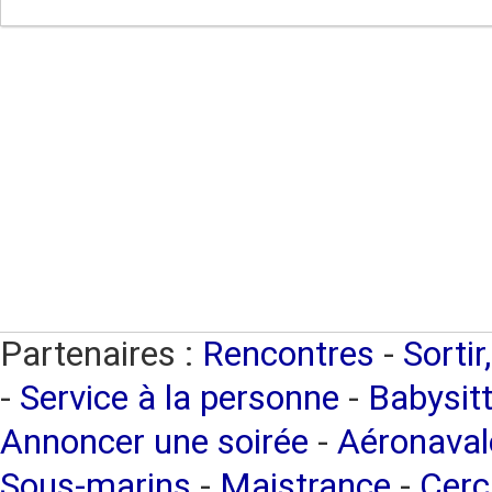
Partenaires :
Rencontres
-
Sortir
-
Service à la personne
-
Babysitt
Annoncer une soirée
-
Aéronaval
Sous-marins
-
Maistrance
-
Cerc