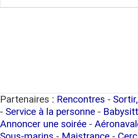
Partenaires :
Rencontres
-
Sortir
-
Service à la personne
-
Babysitt
Annoncer une soirée
-
Aéronaval
Sous-marins
-
Maistrance
-
Cerc