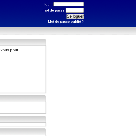
login
mot de passe
Mot de passe oublié ?
 vous pour