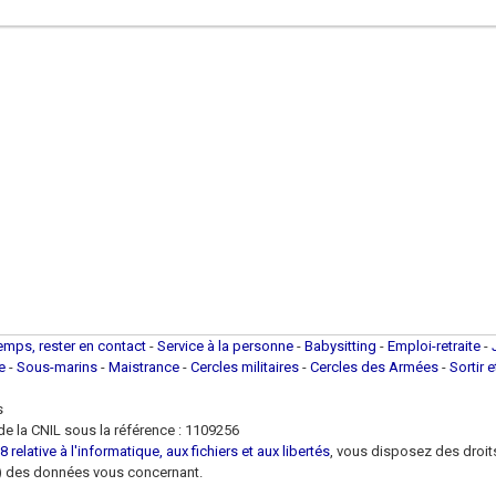
temps, rester en contact
-
Service à la personne
-
Babysitting
-
Emploi-retraite
-
ue
-
Sous-marins
-
Maistrance
-
Cercles militaires
-
Cercles des Armées
-
Sortir 
s
e la CNIL sous la référence : 1109256
 relative à l'informatique, aux fichiers et aux libertés
, vous disposez des droits 
 loi) des données vous concernant.