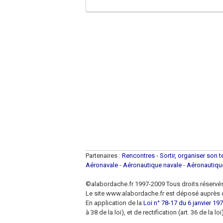
Partenaires :
Rencontres
-
Sortir, organiser son 
Aéronavale
-
Aéronautique navale
-
Aéronautiq
©alabordache.fr 1997-2009 Tous droits réservé
Le site www.alabordache.fr est déposé auprès d
En application de la
Loi n° 78-17 du 6 janvier 1978
à 38 de la loi), et de rectification (art. 36 de la