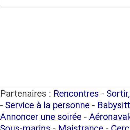
Partenaires :
Rencontres
-
Sortir
-
Service à la personne
-
Babysitt
Annoncer une soirée
-
Aéronaval
Sous-marins
-
Maistrance
-
Cerc