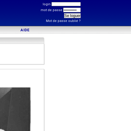
login
mot de passe
Mot de passe oublié ?
AIDE
)