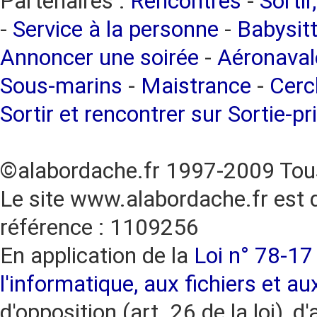
Partenaires :
Rencontres
-
Sortir
-
Service à la personne
-
Babysitt
Annoncer une soirée
-
Aéronaval
Sous-marins
-
Maistrance
-
Cercl
Sortir et rencontrer sur Sortie-pr
©alabordache.fr 1997-2009 Tous
Le site www.alabordache.fr est 
référence : 1109256
En application de la
Loi n° 78-17 
l'informatique, aux fichiers et au
d'opposition (art. 26 de la loi), d'