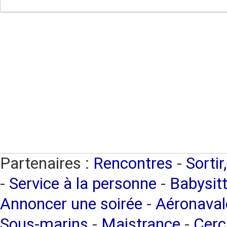
Partenaires :
Rencontres
-
Sortir
-
Service à la personne
-
Babysitt
Annoncer une soirée
-
Aéronaval
Sous-marins
-
Maistrance
-
Cerc