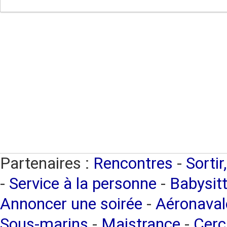
Partenaires :
Rencontres
-
Sortir
-
Service à la personne
-
Babysitt
Annoncer une soirée
-
Aéronaval
Sous-marins
-
Maistrance
-
Cerc