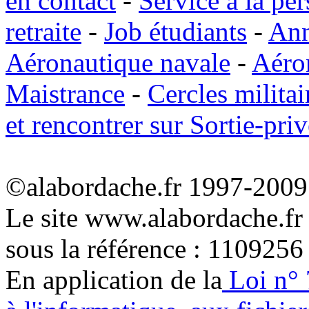
en contact
-
Service à la pe
retraite
-
Job étudiants
-
Ann
Aéronautique navale
-
Aéro
Maistrance
-
Cercles militai
et rencontrer sur Sortie-priv
©alabordache.fr 1997-2009 
Le site www.alabordache.fr
sous la référence : 1109256
En application de la
Loi n° 